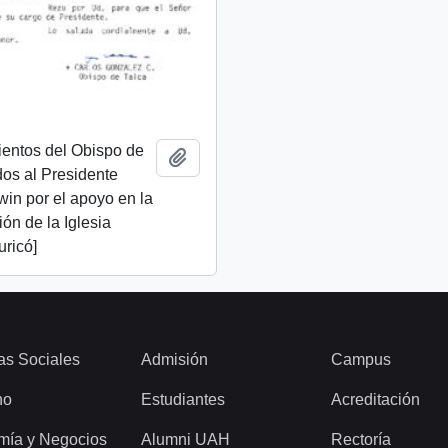
ientos del Obispo de
Añadir al portapapeles
idos al Presidente
lwin por el apoyo en la
ión de la Iglesia
uricó]
as Sociales
Admisión
Campus
ho
Estudiantes
Acreditación
mía y Negocios
Alumni UAH
Rectoría