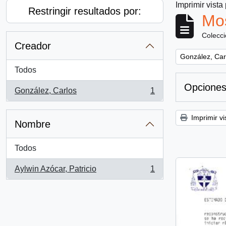
Imprimir vista
Restringir resultados por:
Mos
Colecc
Creador
Remove filter:
González, Car
Todos
Opciones
González, Carlos
1
, 1 resultados
Imprimir vi
Nombre
Todos
Aylwin Azócar, Patricio
1
, 1 resultados