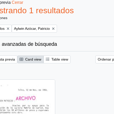
 previa
Cerrar
trando 1 resultados
iones
Remove filter:
los
Aylwin Azócar, Patricio
 avanzadas de búsqueda
sta previa
Card view
Table view
Ordenar p