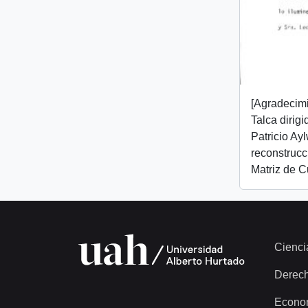
[Agradecim
Talca dirig
Patricio Ay
reconstrucc
Matriz de C
Cienci
Derec
Econo