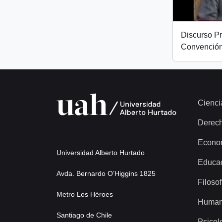
Discurso Pr
Convención
Cienci
Derec
Econo
Universidad Alberto Hurtado
Educa
Avda. Bernardo O’Higgins 1825
Filosof
Metro Los Héroes
Human
Santiago de Chile
Psicol