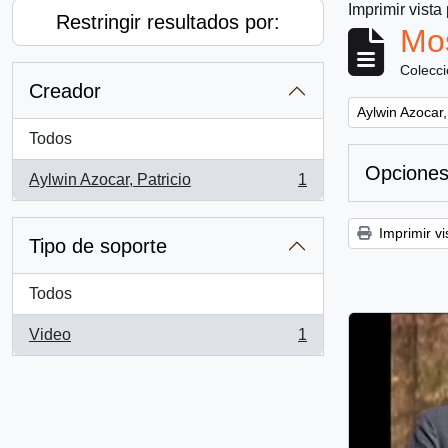
Imprimir vista
Restringir resultados por:
Mos
Colecc
Creador
Remove filter:
Aylwin Azocar,
Todos
Opciones
Aylwin Azocar, Patricio
1
, 1 resultados
Imprimir vi
Tipo de soporte
Todos
Video
1
, 1 resultados