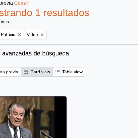
 previa
Cerrar
trando 1 resultados
iones
Remove filter:
 Patricio
Video
 avanzadas de búsqueda
sta previa
Card view
Table view