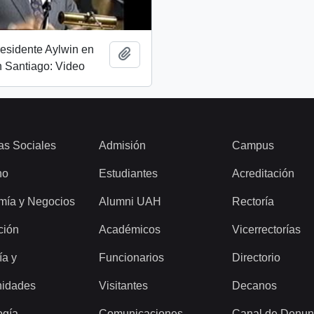
esidente Aylwin en
Añadir al portapapeles
 Santiago: Video
as Sociales
Admisión
Campus
ho
Estudiantes
Acreditación
mía y Negocios
Alumni UAH
Rectoría
ción
Académicos
Vicerrectorías
ía y
Funcionarios
Directorio
idades
Visitantes
Decanos
ogía
Comunicaciones
Canal de Denun