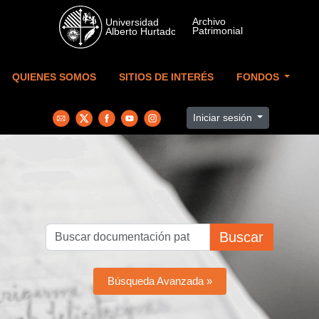
Skip to main content
QUIENES SOMOS
SITIOS DE INTERÉS
FONDOS
Iniciar sesión
Buscar
Búsqueda Avanzada »