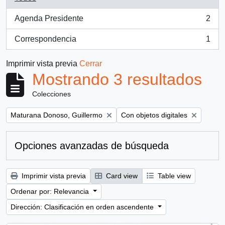
Agenda Presidente
2
, 2 resultados
Correspondencia
1
, 1 resultados
Imprimir vista previa
Cerrar
Mostrando 3 resultados
Colecciones
Remove filter:
Remove filter:
Maturana Donoso, Guillermo
Con objetos digitales
Opciones avanzadas de búsqueda
Imprimir vista previa
Card view
Table view
Ordenar por: Relevancia
Dirección: Clasificación en orden ascendente