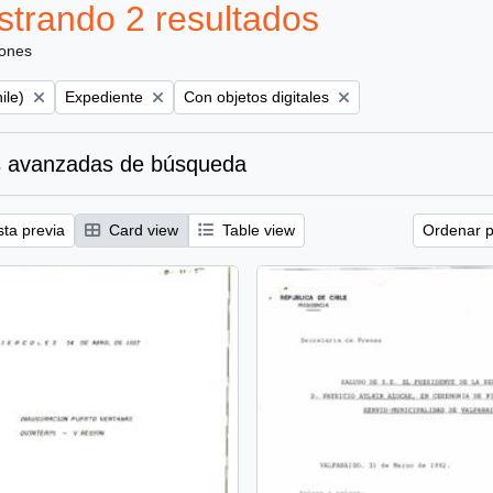
trando 2 resultados
iones
Remove filter:
Remove filter:
ile)
Expediente
Con objetos digitales
 avanzadas de búsqueda
sta previa
Card view
Table view
Ordenar p