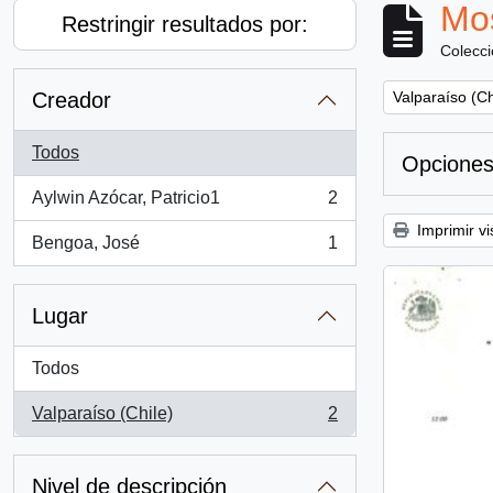
Mos
Restringir resultados por:
Colecc
Remove filter:
Creador
Valparaíso (Ch
Todos
Opciones
Aylwin Azócar, Patricio1
2
, 2 resultados
Imprimir vi
Bengoa, José
1
, 1 resultados
Lugar
Todos
Valparaíso (Chile)
2
, 2 resultados
Nivel de descripción