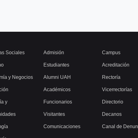
as Sociales
Admisión
Campus
ho
Estudiantes
Acreditación
mía y Negocios
Alumni UAH
Rectoría
ción
Académicos
Vicerrectorías
ía y
Funcionarios
Directorio
idades
Visitantes
Decanos
ogía
Comunicaciones
Canal de Denun