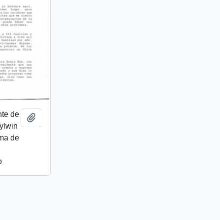
nte de
Añadir al portapapeles
Aylwin
rma de
o