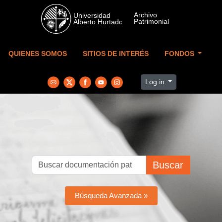
Skip to main content
QUIENES SOMOS
SITIOS DE INTERÉS
FONDOS
Log in
Buscar
Búsqueda Avanzada »