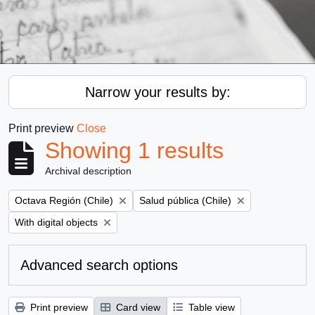
Narrow your results by:
Print preview
Close
Showing 1 results
Archival description
Remove filter:
Remove filter:
Octava Región (Chile)
Salud pública (Chile)
Remove filter:
With digital objects
Advanced search options
Print preview
Card view
Table view