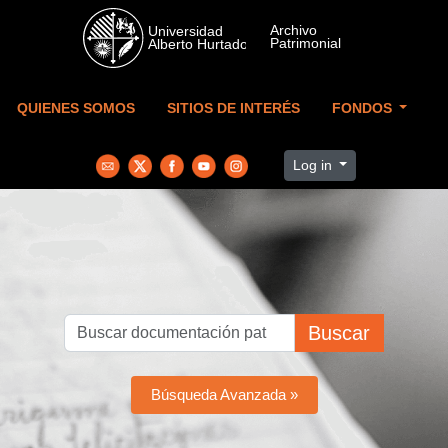
Skip to main content
QUIENES SOMOS
SITIOS DE INTERÉS
FONDOS
Log in
Buscar
Búsqueda Avanzada »