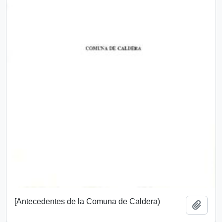
[Antecedentes de la Comuna de Caldera)
Add t