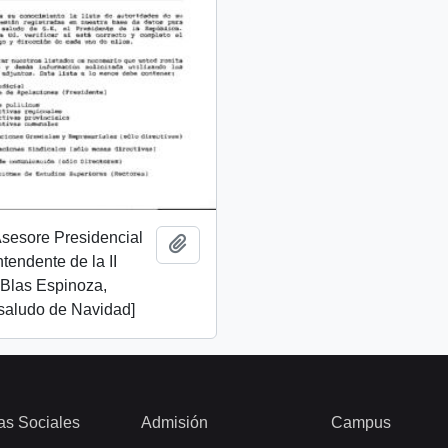
 Asesore Presidencial
Add to clipboard
Intendente de la II
 Blas Espinoza,
 saludo de Navidad]
as Sociales
Admisión
Campus