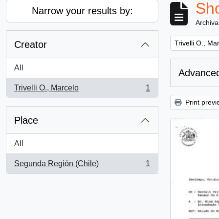
Sho
Narrow your results by:
Archiva
Remove filter:
Creator
Trivelli O., Ma
All
Advanced
Trivelli O., Marcelo
1
, 1 results
Print previ
Place
All
Segunda Región (Chile)
1
, 1 results