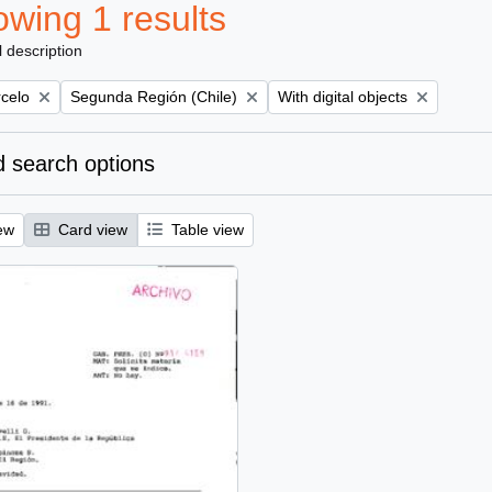
wing 1 results
l description
Remove filter:
Remove filter:
rcelo
Segunda Región (Chile)
With digital objects
 search options
ew
Card view
Table view