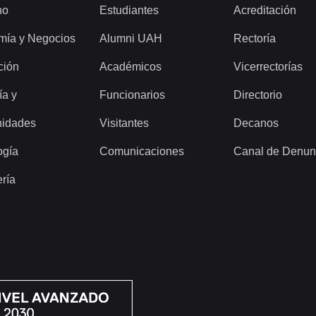
ho
Estudiantes
Acreditación
mía y Negocios
Alumni UAH
Rectoría
ción
Académicos
Vicerrectorías
ía y
Funcionarios
Directorio
idades
Visitantes
Decanos
ogía
Comunicaciones
Canal de Denun
ería