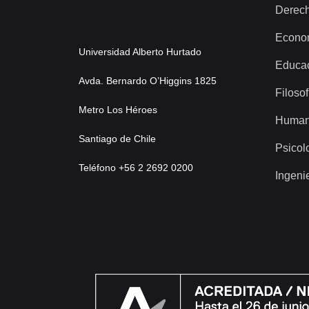
Derec
Econo
Universidad Alberto Hurtado
Educa
Avda. Bernardo O’Higgins 1825
Filosof
Metro Los Héroes
Human
Santiago de Chile
Psicol
Teléfono +56 2 2692 0200
Ingeni