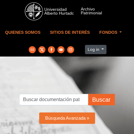
Skip to main content
QUIENES SOMOS
SITIOS DE INTERÉS
FONDOS
Log in
Buscar
Búsqueda Avanzada »