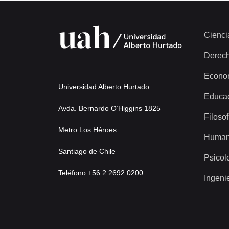
Cienci
Derec
Econo
Universidad Alberto Hurtado
Educa
Avda. Bernardo O’Higgins 1825
Filosof
Metro Los Héroes
Human
Santiago de Chile
Psicol
Teléfono +56 2 2692 0200
Ingeni