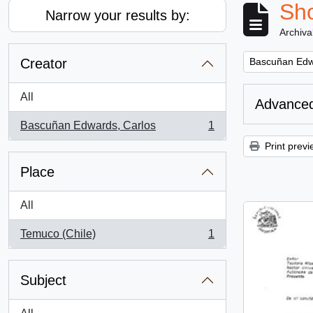
Sho
Narrow your results by:
Archiva
Remove filter:
Creator
Bascuñan Edw
All
Advanced
Bascuñan Edwards, Carlos
1
, 1 results
Print previ
Place
All
Temuco (Chile)
1
, 1 results
Subject