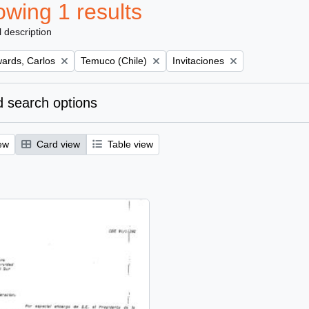
wing 1 results
l description
Remove filter:
Remove filter:
ards, Carlos
Temuco (Chile)
Invitaciones
 search options
ew
Card view
Table view