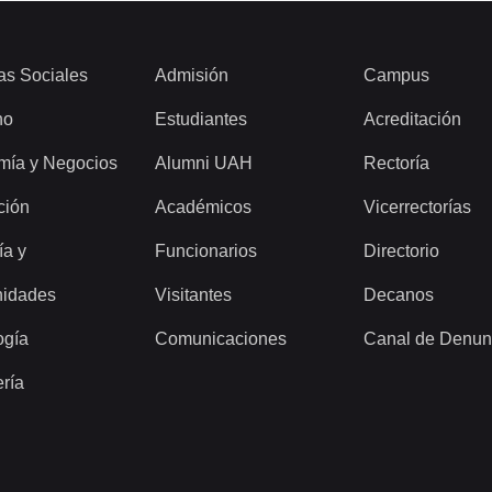
as Sociales
Admisión
Campus
ho
Estudiantes
Acreditación
mía y Negocios
Alumni UAH
Rectoría
ción
Académicos
Vicerrectorías
ía y
Funcionarios
Directorio
idades
Visitantes
Decanos
ogía
Comunicaciones
Canal de Denun
ería