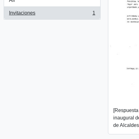
All
Invitaciones
1
, 1 results
[Respuesta 
inaugural d
de Alcaldes