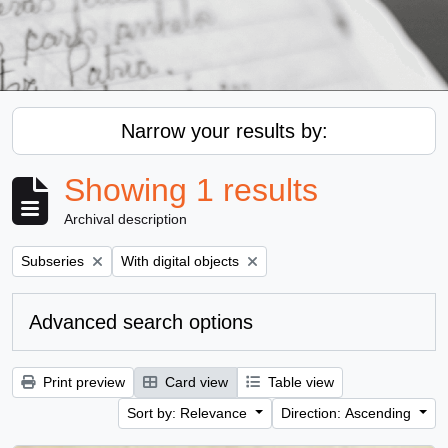
Narrow your results by:
Showing 1 results
Archival description
Remove filter:
Remove filter:
Subseries
With digital objects
Advanced search options
Print preview
Card view
Table view
Sort by: Relevance
Direction: Ascending