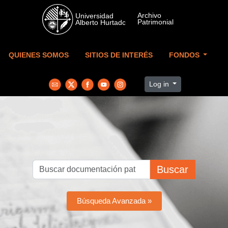
Skip to main content
QUIENES SOMOS
SITIOS DE INTERÉS
FONDOS
Log in
Buscar
Búsqueda Avanzada »