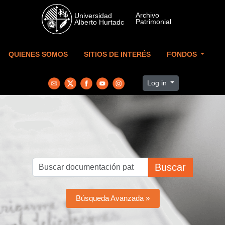
Skip to main content
QUIENES SOMOS
SITIOS DE INTERÉS
FONDOS
Log in
Buscar
Búsqueda Avanzada »