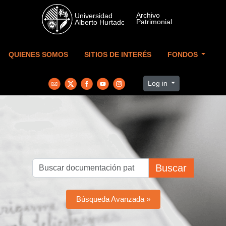
Skip to main content
QUIENES SOMOS
SITIOS DE INTERÉS
FONDOS
Log in
Buscar
Búsqueda Avanzada »