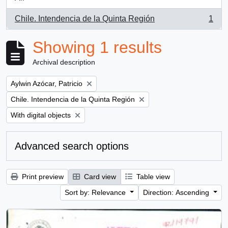
Chile. Intendencia de la Quinta Región
1
, 1 results
Showing 1 results
Archival description
Remove filter:
Aylwin Azócar, Patricio
Remove filter:
Chile. Intendencia de la Quinta Región
Remove filter:
With digital objects
Advanced search options
Print preview
Card view
Table view
Sort by: Relevance
Direction: Ascending