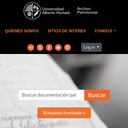
Skip to main content
QUIENES SOMOS
SITIOS DE INTERÉS
FONDOS
Log in
Buscar
Búsqueda Avanzada »