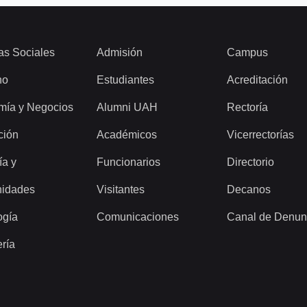
as Sociales
Admisión
Campus
ho
Estudiantes
Acreditación
mía y Negocios
Alumni UAH
Rectoría
ción
Académicos
Vicerrectorías
ía y
Funcionarios
Directorio
idades
Visitantes
Decanos
ogía
Comunicaciones
Canal de Denun
ería