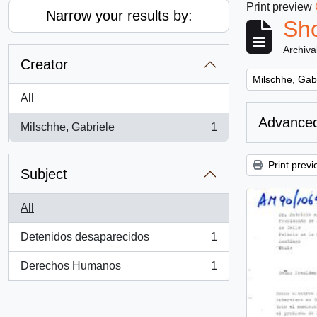
Print preview
Narrow your results by:
Sho
Archiva
Creator
Remove filter:
Milschhe, Gab
All
Advanced
Milschhe, Gabriele
1
, 1 results
Print previ
Subject
All
Detenidos desaparecidos
1
, 1 results
Derechos Humanos
1
, 1 results