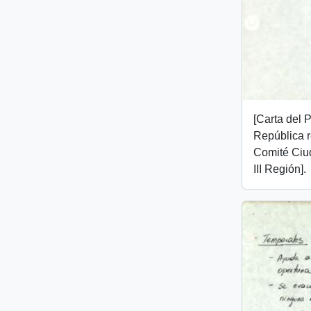
[Carta del 
República 
Comité Ciu
III Región].