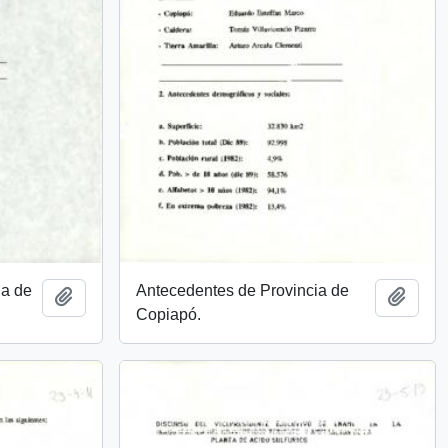
ia de
Antecedentes de Provincia de
Añadir al portapapeles
Añadi
Copiapó.