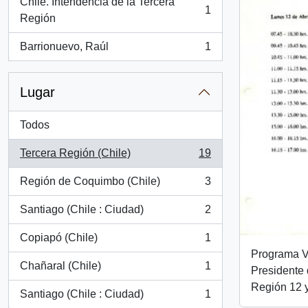
Chile. Intendencia de la Tercera
1
, 1 resultados
Región
Barrionuevo, Raúl
1
, 1 resultados
Lugar
Todos
Tercera Región (Chile)
19
, 19 resultados
Región de Coquimbo (Chile)
3
, 3 resultados
Santiago (Chile : Ciudad)
2
, 2 resultados
Copiapó (Chile)
1
, 1 resultados
Programa Vi
Chañaral (Chile)
1
Presidente 
, 1 resultados
Región 12 y
Santiago (Chile : Ciudad)
1
, 1 resultados