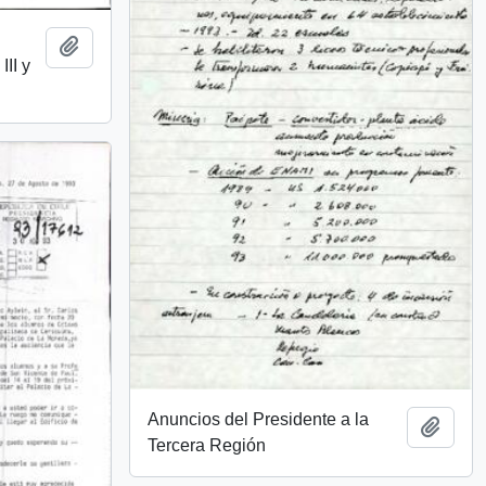
Añadir al portapapeles
II y
Anuncios del Presidente a la
Añadi
Tercera Región