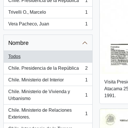
Chile. Presidencia de la República
1
, 1 resultados
Trivelli O., Marcelo
1
, 1 resultados
Vera Pacheco, Juan
1
, 1 resultados
Nombre
Todos
Chile. Presidencia de la República
2
, 2 resultados
Chile. Ministerio del Interior
1
Visita Pres
, 1 resultados
Atacama 25 
Chile. Ministerio de Vivienda y
1
1991.
, 1 resultados
Urbanismo
Chile. Ministerio de Relaciones
1
, 1 resultados
Exteriores.