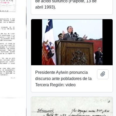
de ácido sulfúrico (Paipote, 13 de
abril 1993).
Presidente Aylwin pronuncia
Añadi
discurso ante pobladores de la
Tercera Región: video