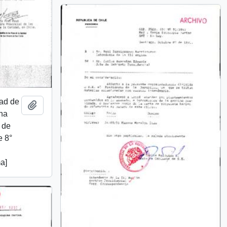
dad de
Añadir al portapapeles
una
o de
e 8°
a]