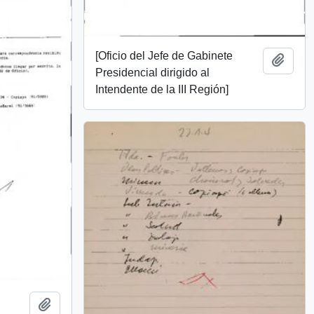
[Oficio del Jefe de Gabinete
Añadi
Presidencial dirigido al
Intendente de la III Región]
Añadir al portapapeles