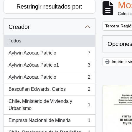
Mos
Restringir resultados por:
Colecc
Remove filter:
Creador
Tercera Región
Todos
Opciones
Aylwin Azocar, Patricio
7
, 7 resultados
Imprimir vi
Aylwin Azócar, Patricio1
3
, 3 resultados
Aylwin Azocar, Patricio
2
, 2 resultados
Bascuñan Edwards, Carlos
2
, 2 resultados
Chile. Ministerio de Vivienda y
1
, 1 resultados
Urbanismo
Empresa Nacional de Minería
1
, 1 resultados