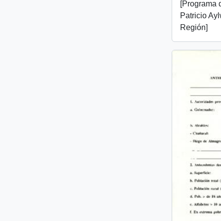
[Programa d
Patricio Aylw
Región]