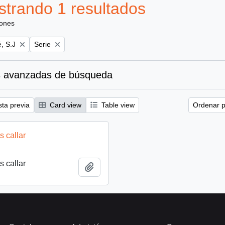
trando 1 resultados
iones
Remove filter:
, S.J
Serie
 avanzadas de búsqueda
sta previa
Card view
Table view
Ordenar p
 callar
 callar
Añadir al portapapeles