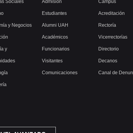
as Sociales
Admisión
Campus
ho
Estudiantes
Acreditación
mía y Negocios
Alumni UAH
Rectoría
ción
Académicos
Vicerrectorías
ía y
Funcionarios
Directorio
idades
Visitantes
Decanos
ogía
Comunicaciones
Canal de Denun
ería