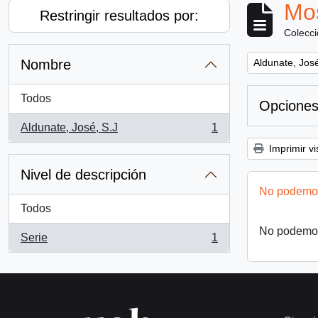
Mos
Restringir resultados por:
Colecc
Remove filter:
Nombre
Aldunate, José
Todos
Opciones
Aldunate, José, S.J
1
, 1 resultados
Imprimir vi
Nivel de descripción
No podemos
Todos
No podemos
Serie
1
, 1 resultados