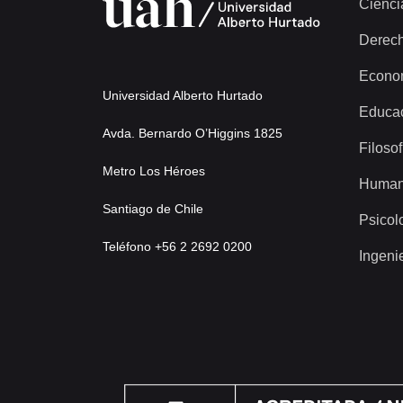
Cienci
Derec
Econo
Universidad Alberto Hurtado
Educa
Avda. Bernardo O’Higgins 1825
Filosof
Metro Los Héroes
Human
Santiago de Chile
Psicol
Teléfono +56 2 2692 0200
Ingeni