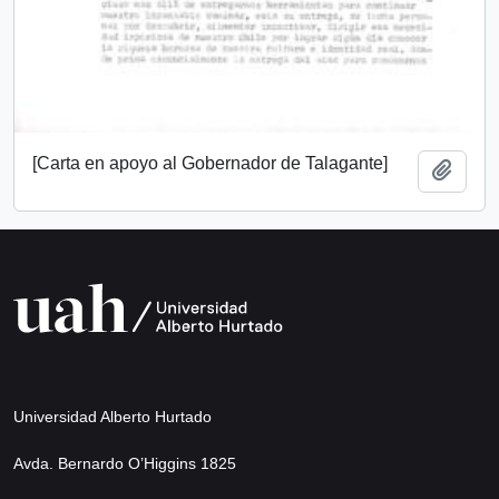
[Carta en apoyo al Gobernador de Talagante]
Añadi
Universidad Alberto Hurtado
Avda. Bernardo O’Higgins 1825