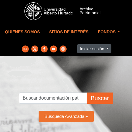
Skip to main content
QUIENES SOMOS
SITIOS DE INTERÉS
FONDOS
Iniciar sesión
Buscar
Búsqueda Avanzada »