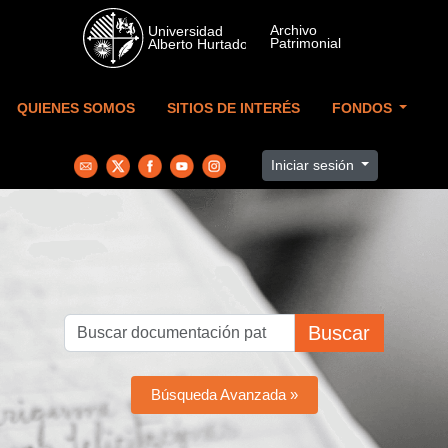
Skip to main content
QUIENES SOMOS
SITIOS DE INTERÉS
FONDOS
Iniciar sesión
Buscar
Búsqueda Avanzada »