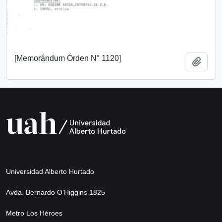
[Memorándum Órden N° 1120]
Añadi
Universidad Alberto Hurtado
Avda. Bernardo O’Higgins 1825
Metro Los Héroes