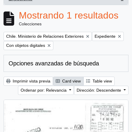
, 1 resultados
Mostrando 1 resultados
Colecciones
Remove filter:
Remove filter:
Chile. Ministerio de Relaciones Exteriores
Expediente
Remove filter:
Con objetos digitales
Opciones avanzadas de búsqueda
Imprimir vista previa
Card view
Table view
Ordenar por: Relevancia
Dirección: Descendente