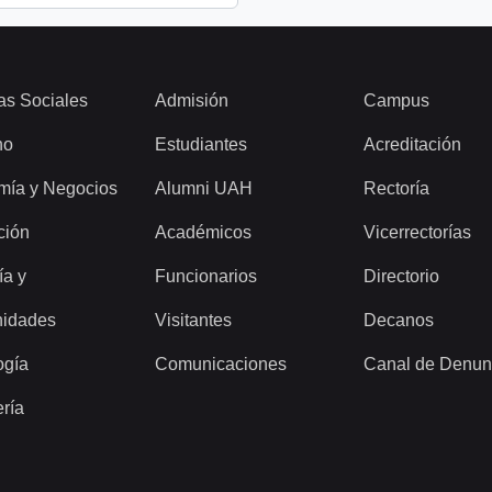
as Sociales
Admisión
Campus
ho
Estudiantes
Acreditación
mía y Negocios
Alumni UAH
Rectoría
ción
Académicos
Vicerrectorías
ía y
Funcionarios
Directorio
idades
Visitantes
Decanos
ogía
Comunicaciones
Canal de Denun
ería