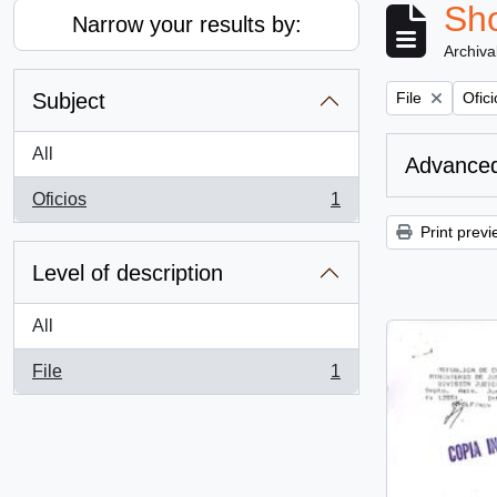
Sho
Narrow your results by:
Archiva
Remove filter:
Remov
Subject
File
Ofici
All
Advanced
Oficios
1
, 1 results
Print previ
Level of description
All
File
1
, 1 results