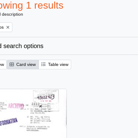
wing 1 results
l description
e filter:
os
 search options
ew
Card view
Table view