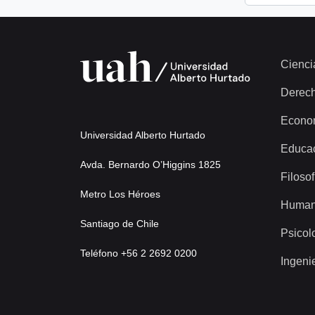
Cienci
Derec
Econo
Universidad Alberto Hurtado
Educa
Avda. Bernardo O’Higgins 1825
Filosof
Metro Los Héroes
Human
Santiago de Chile
Psicol
Teléfono +56 2 2692 0200
Ingeni