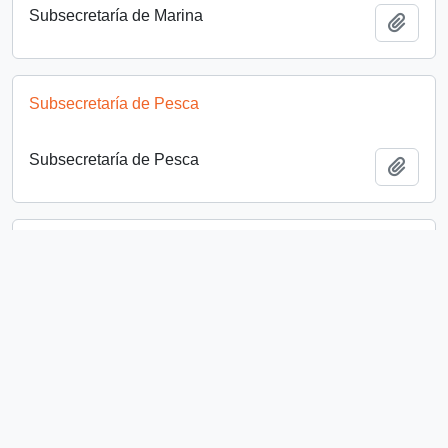
Subsecretaría de Marina
Add t
Subsecretaría de Pesca
Subsecretaría de Pesca
Add t
Dirección del Trabajo
Dirección del Trabajo
Add t
Bloque Socialista
Bloque Socialista