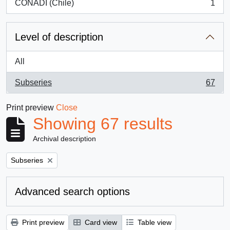
CONADI (Chile)
1
, 1 results
Level of description
All
Subseries
67
, 67 results
Print preview
Close
Showing 67 results
Archival description
Remove filter:
Subseries
Advanced search options
Print preview
Card view
Table view