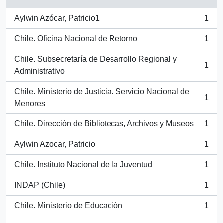
Aylwin Azócar, Patricio1
1
, 1 results
Chile. Oficina Nacional de Retorno
1
, 1 results
Chile. Subsecretaría de Desarrollo Regional y
1
, 1 results
Administrativo
Chile. Ministerio de Justicia. Servicio Nacional de
1
, 1 results
Menores
Chile. Dirección de Bibliotecas, Archivos y Museos
1
, 1 results
Aylwin Azocar, Patricio
1
, 1 results
Chile. Instituto Nacional de la Juventud
1
, 1 results
INDAP (Chile)
1
, 1 results
Chile. Ministerio de Educación
1
, 1 results