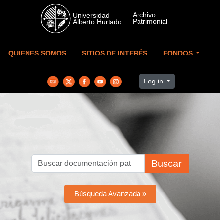
Skip to main content
QUIENES SOMOS
SITIOS DE INTERÉS
FONDOS
Log in
Buscar
Búsqueda Avanzada »