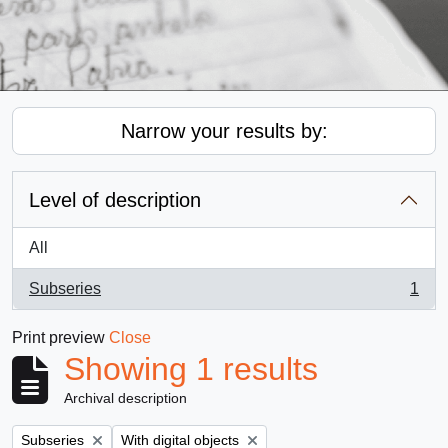
Narrow your results by:
Level of description
All
Subseries
1
, 1 results
Print preview
Close
Showing 1 results
Archival description
Remove filter:
Remove filter:
Subseries
With digital objects