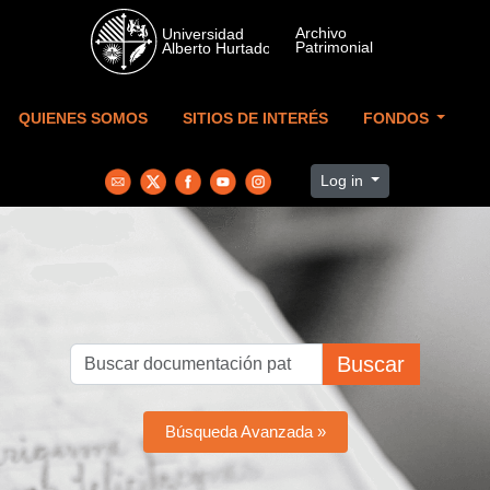
Skip to main content
QUIENES SOMOS
SITIOS DE INTERÉS
FONDOS
Log in
Buscar
Búsqueda Avanzada »