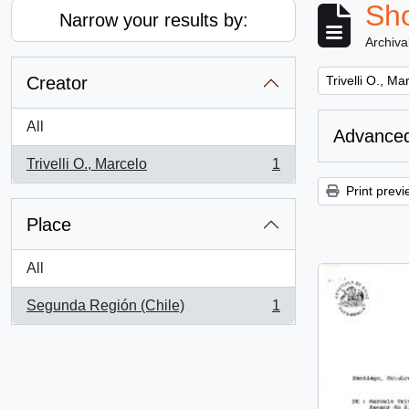
Sho
Narrow your results by:
Archiva
Remove filter:
Creator
Trivelli O., Ma
All
Advanced
Trivelli O., Marcelo
1
, 1 results
Print previ
Place
All
Segunda Región (Chile)
1
, 1 results