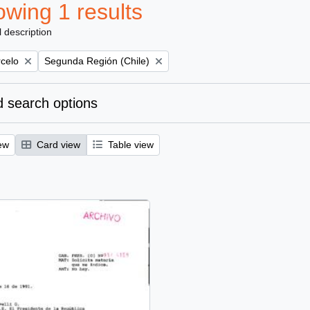
wing 1 results
l description
Remove filter:
rcelo
Segunda Región (Chile)
 search options
ew
Card view
Table view