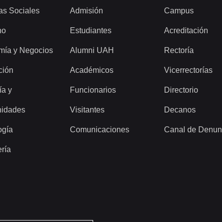
as Sociales
Admisión
Campus
ho
Estudiantes
Acreditación
mía y Negocios
Alumni UAH
Rectoría
ción
Académicos
Vicerrectorías
ía y
Funcionarios
Directorio
idades
Visitantes
Decanos
ogía
Comunicaciones
Canal de Denun
ería