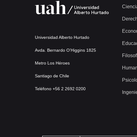
Cienci
Derec
Econo
Universidad Alberto Hurtado
Educa
Avda. Bernardo O’Higgins 1825
Filosof
Metro Los Héroes
Human
Santiago de Chile
Psicol
Teléfono +56 2 2692 0200
Ingeni