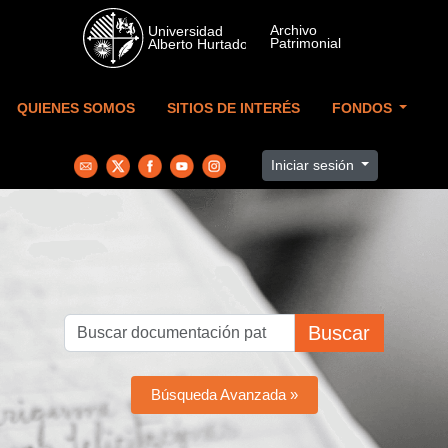
Skip to main content
QUIENES SOMOS
SITIOS DE INTERÉS
FONDOS
Iniciar sesión
Buscar
Búsqueda Avanzada »