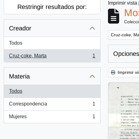
Imprimir vista
Restringir resultados por:
Mos
Colecc
Creador
Remove filter:
Cruz-coke, Ma
Todos
Opciones
Cruz-coke, Marta
1
, 1 resultados
Imprimir vi
Materia
Todos
Correspondencia
1
, 1 resultados
Mujeres
1
, 1 resultados