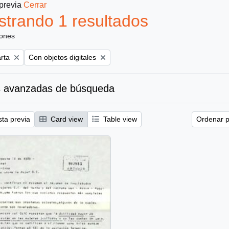
 previa
Cerrar
trando 1 resultados
iones
Remove filter:
rta
Con objetos digitales
 avanzadas de búsqueda
sta previa
Card view
Table view
Ordenar p