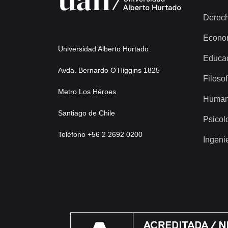
Derec
Econo
Universidad Alberto Hurtado
Educa
Avda. Bernardo O’Higgins 1825
Filosof
Metro Los Héroes
Human
Santiago de Chile
Psicol
Teléfono +56 2 2692 0200
Ingeni