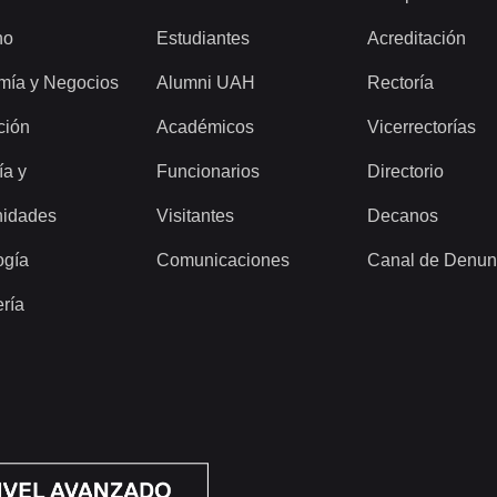
ho
Estudiantes
Acreditación
mía y Negocios
Alumni UAH
Rectoría
ción
Académicos
Vicerrectorías
ía y
Funcionarios
Directorio
idades
Visitantes
Decanos
ogía
Comunicaciones
Canal de Denun
ería