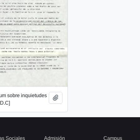
m sobre inquietudes
Añadir al portapapeles
 D.C]
as Sociales
Admisión
Campus