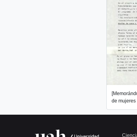
[Memorándu
de mujeres
Cienci