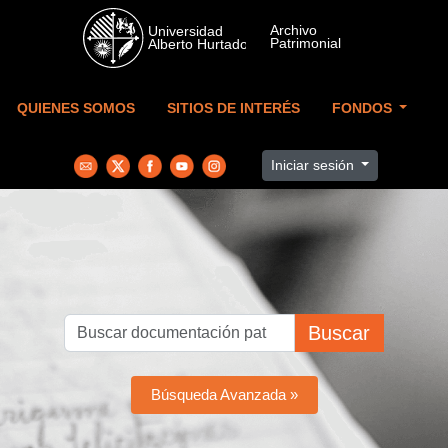
Skip to main content
QUIENES SOMOS
SITIOS DE INTERÉS
FONDOS
Iniciar sesión
Buscar
Búsqueda Avanzada »