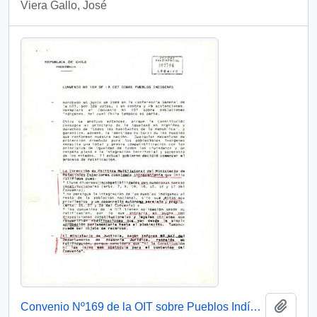
Viera Gallo, José
Añadi
Convenio Nº169 de la OIT sobre Pueblos Indígenas