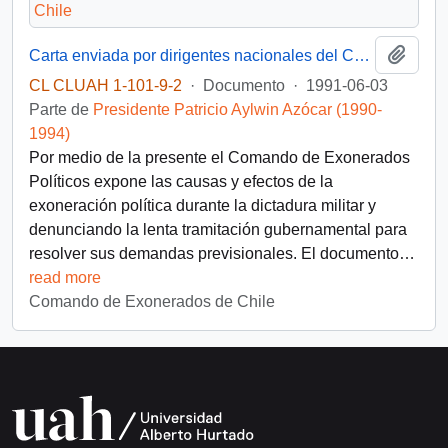
Añadi
Carta enviada por dirigentes nacionales del Comando de Exonerados de Chile al Secretario General de la OEA, Joao Clemente Baena Soares, durante la XXI Asamblea Plenaria en Santiago de Chile
CL CLUAH 1-101-9-2
·
Documento
·
1991-06-03
Parte de
Presidente Patricio Aylwin Azócar (1990-
1994)
Por medio de la presente el Comando de Exonerados
Políticos expone las causas y efectos de la
exoneración política durante la dictadura militar y
denunciando la lenta tramitación gubernamental para
resolver sus demandas previsionales. El documento
…
read more
Comando de Exonerados de Chile