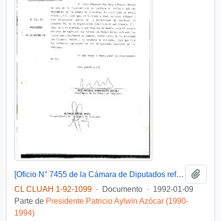
Añadi
[Oficio N° 7455 de la Cámara de Diputados referente a solicitud de reactivación del Convenio 20 de la Organización Internacional del Trabajo]
CL CLUAH 1-92-1099
·
Documento
·
1992-01-09
Parte de
Presidente Patricio Aylwin Azócar (1990-
1994)