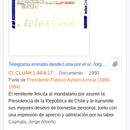
Añadi
Telegrama enviado desde Lima por el sr. Jorge Capriata, Subdirector General de la OIT [Organización Internacional del Trabajo] dirigida al Presidente Patricio Aylwin
CL CLUAH 1-94-8-17
·
Documento
·
1990
Parte de
Presidente Patricio Aylwin Azócar (1990-
1994)
El remitente felicita al mandatario por asumir la
Presidencia de la República de Chile y le transmite
sus mejores deseos de bienestar personal, junto con
una expresión de aprecio y admiración por su labor
Capriata, Jorge Alberto