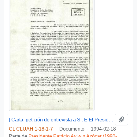
Añadi
[ Carta: petición de entrevista a S . E El Presidente de la República, de la Federación Industrial Ferroviaria de Chile ]
CL CLUAH 1-18-1-7
·
Documento
·
1994-02-18
Parte de
Presidente Patricio Aylwin Azócar (1990-