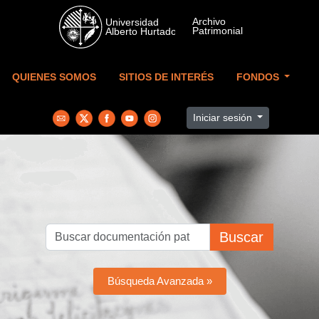
Skip to main content
QUIENES SOMOS
SITIOS DE INTERÉS
FONDOS
Iniciar sesión
Buscar
Búsqueda Avanzada »