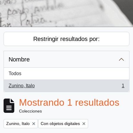
Restringir resultados por:
Nombre
Todos
Zunino, Italo
1
, 1 resultados
Mostrando 1 resultados
Colecciones
Remove filter:
Remove filter:
Zunino, Italo
Con objetos digitales