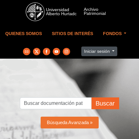
Skip to main content
QUIENES SOMOS
SITIOS DE INTERÉS
FONDOS
Iniciar sesión
Buscar
Búsqueda Avanzada »