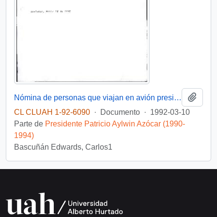
Añadi
Nómina de personas que viajan en avión presidencial: día 12 marzo 09:30 hrs. Salon Vip, Pudahuel
CL CLUAH 1-92-6090
·
Documento
·
1992-03-10
Parte de
Presidente Patricio Aylwin Azócar (1990-
1994)
Bascuñán Edwards, Carlos1