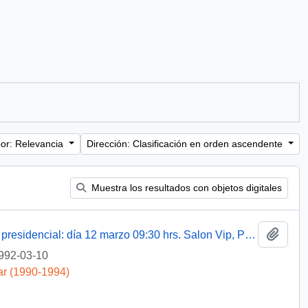
or: Relevancia
Dirección: Clasificación en orden ascendente
Muestra los resultados con objetos digitales
Añadi
Nómina de personas que viajan en avión presidencial: día 12 marzo 09:30 hrs. Salon Vip, Pudahuel
992-03-10
ar (1990-1994)