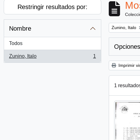
Mos
Restringir resultados por:
Colecc
Remove filter:
Nombre
Zunino, Italo
Todos
Opciones
Zunino, Italo
1
, 1 resultados
Imprimir vi
1 resultado