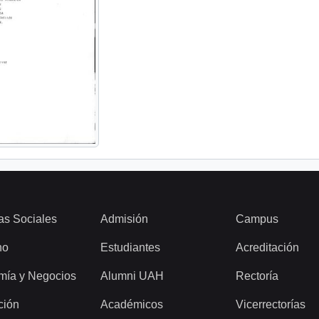
as Sociales
Admisión
Campus
ho
Estudiantes
Acreditación
mía y Negocios
Alumni UAH
Rectoría
ción
Académicos
Vicerrectorías