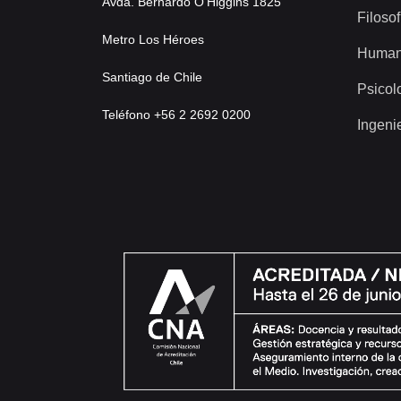
Avda. Bernardo O’Higgins 1825
Filosof
Metro Los Héroes
Human
Santiago de Chile
Psicol
Teléfono +56 2 2692 0200
Ingeni