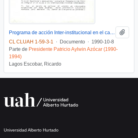
Añadi
Programa de acción Inter-institucional en el campo de la cultura entre el Ministerio de Educación de Chile y El Ministerio de Cultura de Venezuela.
CL CLUAH 1-59-3-1
·
Documento
·
1990-10-8
Parte de
Presidente Patricio Aylwin Azócar (1990-
1994)
Lagos Escobar, Ricardo
Universidad Alberto Hurtado