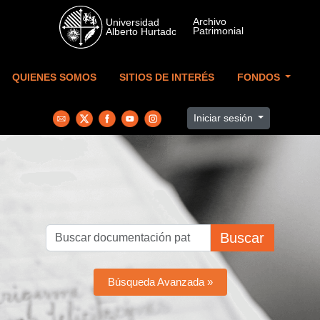
Skip to main content
QUIENES SOMOS
SITIOS DE INTERÉS
FONDOS
Iniciar sesión
Buscar
Búsqueda Avanzada »