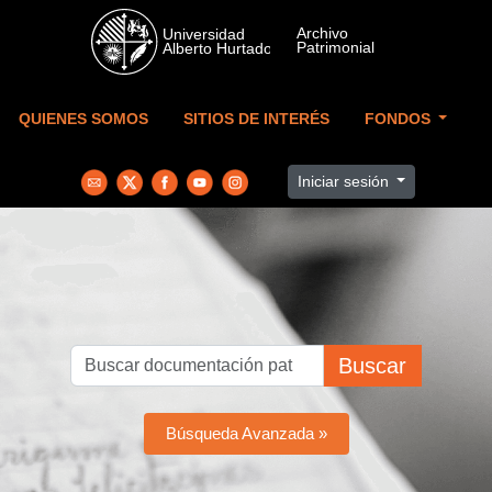
Skip to main content
QUIENES SOMOS
SITIOS DE INTERÉS
FONDOS
Iniciar sesión
Buscar
Búsqueda Avanzada »