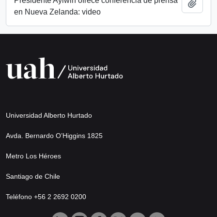
Presidente Aylwin ofrece conferencia de prensa
Añadi
en Nueva Zelanda: video
Universidad Alberto Hurtado
Avda. Bernardo O’Higgins 1825
Metro Los Héroes
Santiago de Chile
Teléfono +56 2 2692 0200