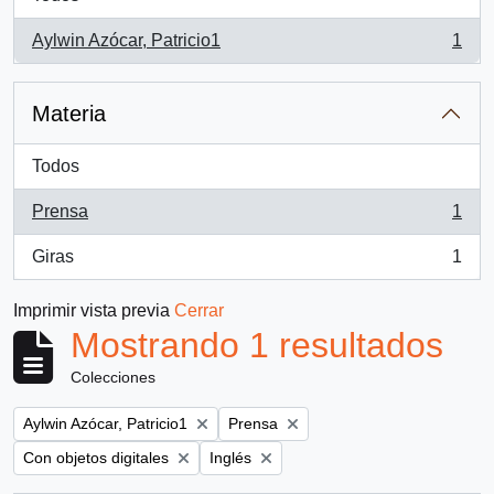
Aylwin Azócar, Patricio1
1
, 1 resultados
Materia
Todos
Prensa
1
, 1 resultados
Giras
1
, 1 resultados
Imprimir vista previa
Cerrar
Mostrando 1 resultados
Colecciones
Remove filter:
Remove filter:
Aylwin Azócar, Patricio1
Prensa
Remove filter:
Remove filter:
Con objetos digitales
Inglés