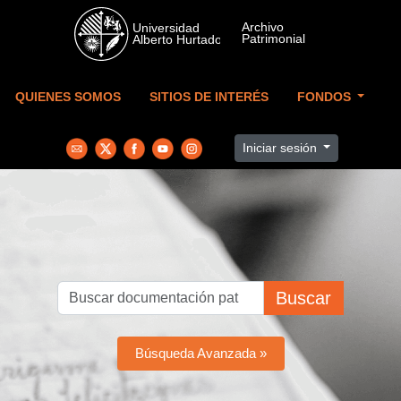
Skip to main content
QUIENES SOMOS
SITIOS DE INTERÉS
FONDOS
Iniciar sesión
Buscar
Búsqueda Avanzada »