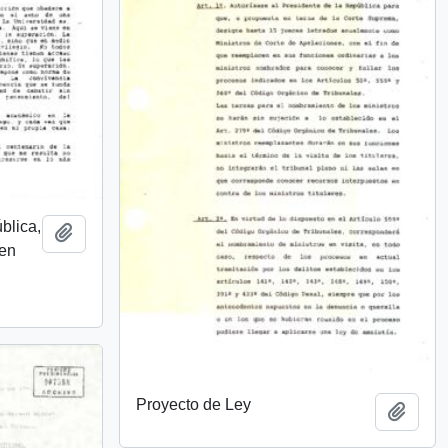
ública,
Añadir al portapapeles
 en
Proyecto de Ley
Añadi