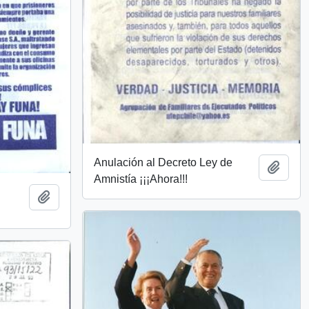
Anulación al Decreto Ley de
Añadi
Amnistía ¡¡¡Ahora!!!
Añadir al portapapeles