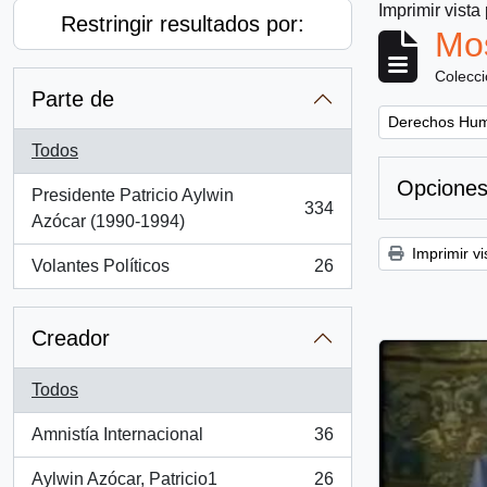
Imprimir vista
Restringir resultados por:
Mos
Colecc
Parte de
Remove filter:
Derechos Hu
Todos
Opciones
Presidente Patricio Aylwin
334
, 334 resultados
Azócar (1990-1994)
Imprimir vi
Volantes Políticos
26
, 26 resultados
Creador
Todos
Amnistía Internacional
36
, 36 resultados
Aylwin Azócar, Patricio1
26