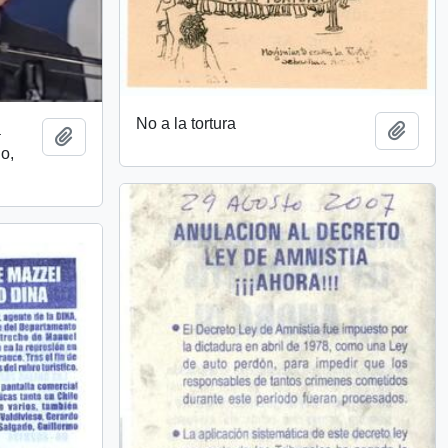
No a la tortura
a
Añadi
Añadir al portapapeles
o,