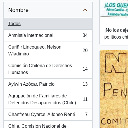
Nombre
Todos
¡No los dej
Amnistía Internacional
34
políticos ch
, 34 resultados
Curiñir Lincoqueo, Nelson
20
, 20 resultados
Wladimiro
Comisión Chilena de Derechos
14
, 14 resultados
Humanos
Aylwin Azócar, Patricio
13
, 13 resultados
Agrupación de Familiares de
11
, 11 resultados
Detenidos Desaparecidos (Chile)
Chanfreau Oyarce, Alfonso René
7
, 7 resultados
Chile. Comisión Nacional de