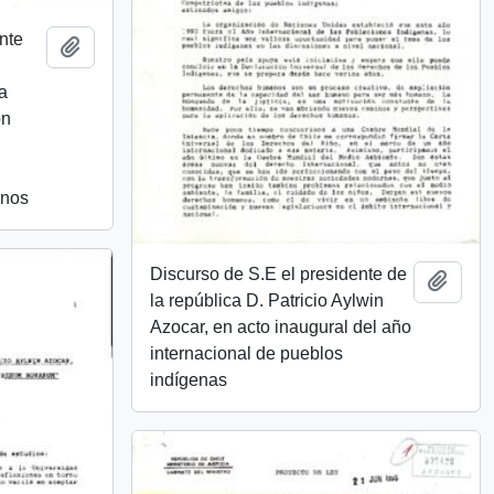
nte
Añadir al portapapeles
a
ón
anos
Discurso de S.E el presidente de
Añadi
la república D. Patricio Aylwin
Azocar, en acto inaugural del año
internacional de pueblos
indígenas