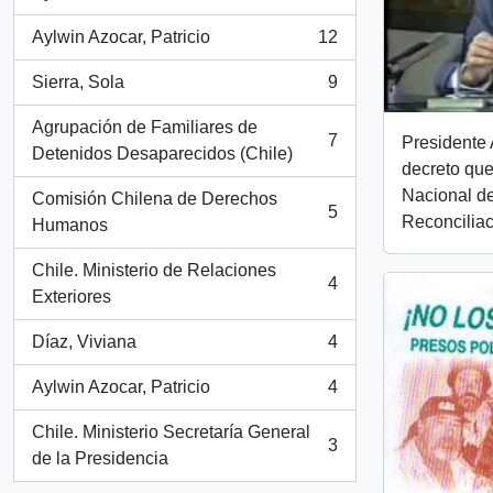
, 26 resultados
Aylwin Azocar, Patricio
12
, 12 resultados
Sierra, Sola
9
, 9 resultados
Agrupación de Familiares de
7
Presidente 
, 7 resultados
Detenidos Desaparecidos (Chile)
decreto qu
Nacional d
Comisión Chilena de Derechos
5
Reconciliac
, 5 resultados
Humanos
Chile. Ministerio de Relaciones
4
, 4 resultados
Exteriores
Díaz, Viviana
4
, 4 resultados
Aylwin Azocar, Patricio
4
, 4 resultados
Chile. Ministerio Secretaría General
3
, 3 resultados
de la Presidencia