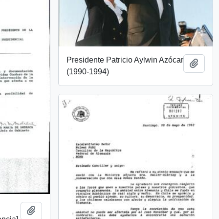
Presidente Patricio Aylwin Azócar
Añadi
(1990-1994)
Añadir al portapapeles