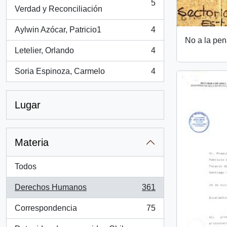
5
, 5 resultados
Verdad y Reconciliación
Aylwin Azócar, Patricio1
4
, 4 resultados
No a la pen
Letelier, Orlando
4
, 4 resultados
Soria Espinoza, Carmelo
4
, 4 resultados
Lugar
Materia
Todos
Derechos Humanos
361
, 361 resultados
Correspondencia
75
, 75 resultados