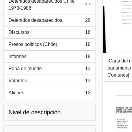
Detenidos desaparecidos Chile
47
, 47 resultados
1973-1988
Detenidos desaparecidos
26
, 26 resultados
Discursos
18
, 18 resultados
Presos políticos (Chile)
18
, 18 resultados
Informes
18
, 18 resultados
[Carta del 
parlamento
Pena de muerte
13
, 13 resultados
Comunes]
Volantes
13
, 13 resultados
Afiches
12
, 12 resultados
Nivel de descripción