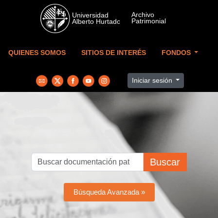
Skip to main content
QUIENES SOMOS
SITIOS DE INTERÉS
FONDOS
Iniciar sesión
Buscar
Búsqueda Avanzada »