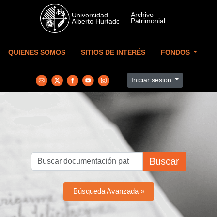
Skip to main content
QUIENES SOMOS
SITIOS DE INTERÉS
FONDOS
Iniciar sesión
Buscar
Búsqueda Avanzada »