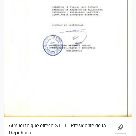
Almuerzo que ofrece S.E. El Presidente de la
Añadi
República