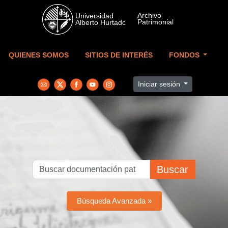
Skip to main content
QUIENES SOMOS
SITIOS DE INTERÉS
FONDOS
Iniciar sesión
Buscar
Búsqueda Avanzada »