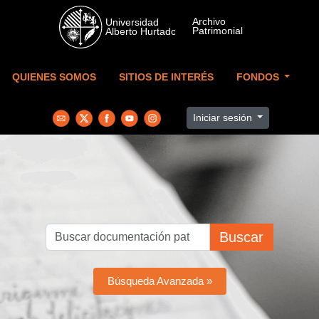
Skip to main content
QUIENES SOMOS
SITIOS DE INTERÉS
FONDOS
Iniciar sesión
Buscar
Búsqueda Avanzada »