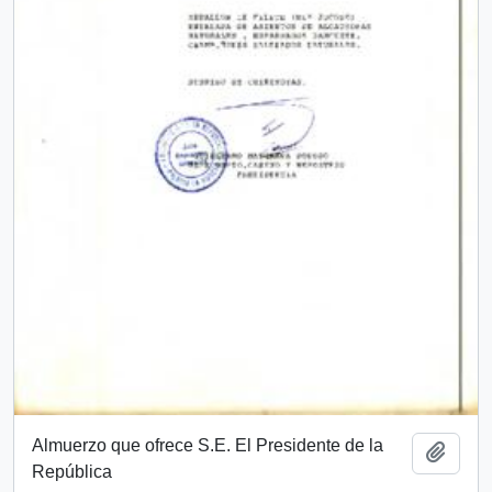
Almuerzo que ofrece S.E. El Presidente de la
Añadi
República