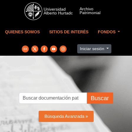
Skip to main content
QUIENES SOMOS
SITIOS DE INTERÉS
FONDOS
Iniciar sesión
Buscar
Búsqueda Avanzada »