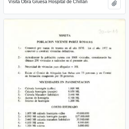
Visita Obra Gruesa Hospital de Chillán
Añadi