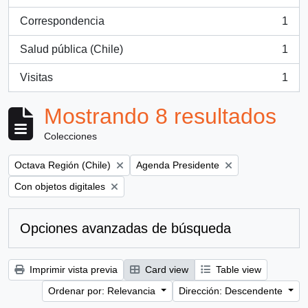
, 1 resultados
Correspondencia
1
, 1 resultados
Salud pública (Chile)
1
, 1 resultados
Visitas
1
, 1 resultados
Mostrando 8 resultados
Colecciones
Remove filter:
Remove filter:
Octava Región (Chile)
Agenda Presidente
Remove filter:
Con objetos digitales
Opciones avanzadas de búsqueda
Imprimir vista previa
Card view
Table view
Ordenar por: Relevancia
Dirección: Descendente