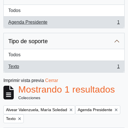
Todos
Agenda Presidente
1
, 1 resultados
Tipo de soporte
Todos
Texto
1
, 1 resultados
Imprimir vista previa
Cerrar
Mostrando 1 resultados
Colecciones
Remove filter:
Remove filter:
Alvear Valenzuela, María Soledad
Agenda Presidente
Remove filter:
Texto