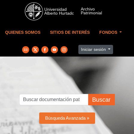
Skip to main content
QUIENES SOMOS
SITIOS DE INTERÉS
FONDOS
Iniciar sesión
Buscar
Búsqueda Avanzada »