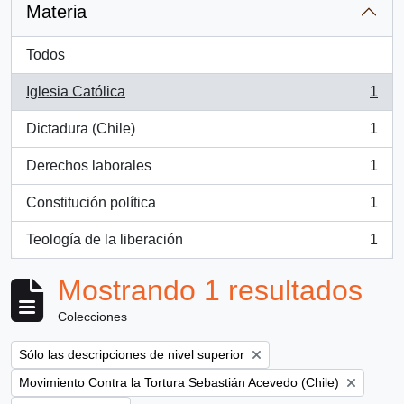
Materia
Todos
Iglesia Católica
1
, 1 resultados
Dictadura (Chile)
1
, 1 resultados
Derechos laborales
1
, 1 resultados
Constitución política
1
, 1 resultados
Teología de la liberación
1
, 1 resultados
Mostrando 1 resultados
Colecciones
Remove filter:
Sólo las descripciones de nivel superior
Remove filter:
Movimiento Contra la Tortura Sebastián Acevedo (Chile)