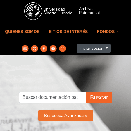
Skip to main content
QUIENES SOMOS
SITIOS DE INTERÉS
FONDOS
Iniciar sesión
Buscar
Búsqueda Avanzada »