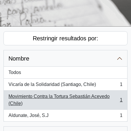
Restringir resultados por:
Nombre
Todos
Vicaría de la Solidaridad (Santiago, Chile)
1
, 1 resultados
Movimiento Contra la Tortura Sebastián Acevedo
1
, 1 resultados
(Chile)
Aldunate, José, S.J
1
, 1 resultados