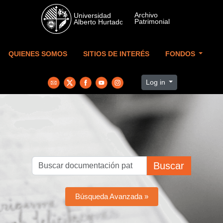
Skip to main content
QUIENES SOMOS
SITIOS DE INTERÉS
FONDOS
Log in
Buscar
Búsqueda Avanzada »