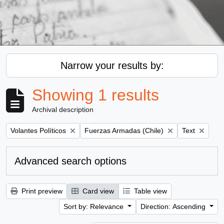
Narrow your results by:
Showing 1 results
Archival description
Remove filter:
Remove filter:
Remove filter
Volantes Políticos
Fuerzas Armadas (Chile)
Text
Advanced search options
Print preview
Card view
Table view
Sort by: Relevance
Direction: Ascending