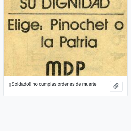
¡¡Soldado!! no cumplas ordenes de muerte
Add t