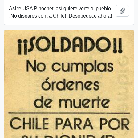
Así te USA Pinochet, así quiere verte tu pueblo.
Add t
¡No dispares contra Chile! ¡Desobedece ahora!