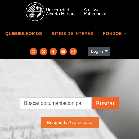
Skip to main content
QUIENES SOMOS
SITIOS DE INTERÉS
FONDOS
Log in
Buscar
Búsqueda Avanzada »