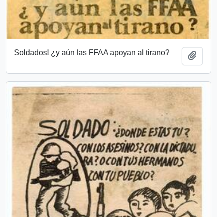
Soldados! ¿y aún las FFAA apoyan al tirano?
Add t