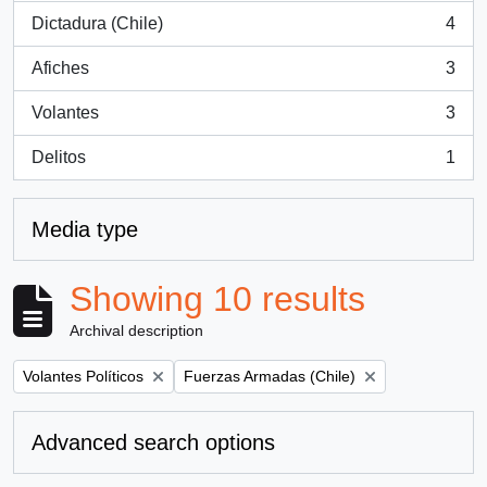
Dictadura (Chile)
4
, 4 results
Afiches
3
, 3 results
Volantes
3
, 3 results
Delitos
1
, 1 results
Media type
Showing 10 results
Archival description
Remove filter:
Remove filter:
Volantes Políticos
Fuerzas Armadas (Chile)
Advanced search options