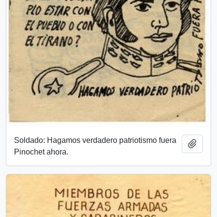
Soldado: Hagamos verdadero patriotismo fuera
Add t
Pinochet ahora.