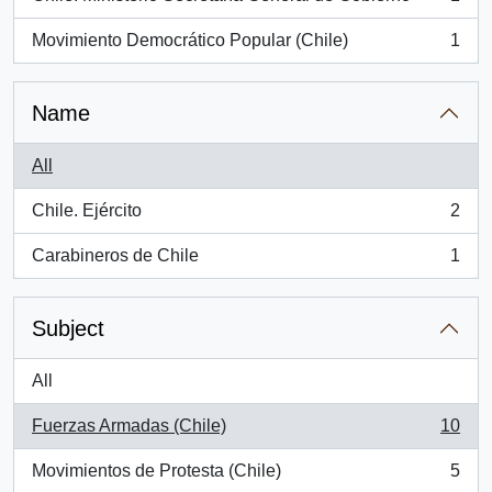
, 1 results
Movimiento Democrático Popular (Chile)
1
, 1 results
Name
All
Chile. Ejército
2
, 2 results
Carabineros de Chile
1
, 1 results
Subject
All
Fuerzas Armadas (Chile)
10
, 10 results
Movimientos de Protesta (Chile)
5
, 5 results