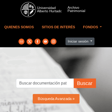
Skip to main content
QUIENES SOMOS
SITIOS DE INTERÉS
FONDOS
Iniciar sesión
Buscar
Búsqueda Avanzada »