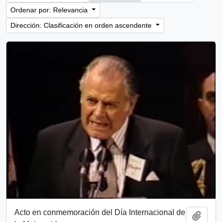
Ordenar por: Relevancia
Dirección: Clasificación en orden ascendente
Acto en conmemoración del Día Internacional de
Añadi