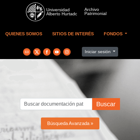
Skip to main content
QUIENES SOMOS
SITIOS DE INTERÉS
FONDOS
Iniciar sesión
Buscar
Búsqueda Avanzada »