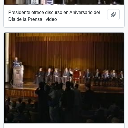
Presidente ofrece discurso en Aniversario del
Add t
Día de la Prensa : video