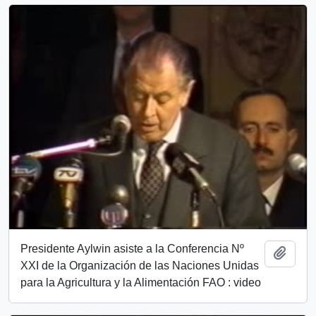
Presidente Aylwin asiste a la Conferencia Nº
Add t
XXI de la Organización de las Naciones Unidas
para la Agricultura y la Alimentación FAO : video