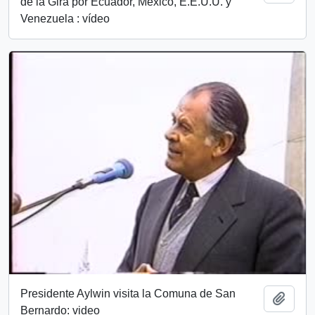
de la Gira por Ecuador, Mexico, E.E.U.U. y
Venezuela : vídeo
Presidente Aylwin visita la Comuna de San
Add t
Bernardo: video