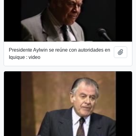
Presidente Aylwin se reúne con autoridades en
Add t
Iquique : video