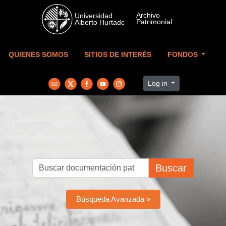
Skip to main content
QUIENES SOMOS
SITIOS DE INTERÉS
FONDOS
Log in
Buscar
Búsqueda Avanzada »