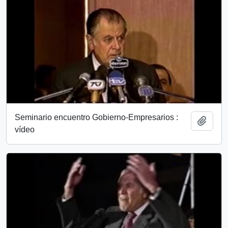
Seminario encuentro Gobierno-Empresarios :
Add t
vídeo