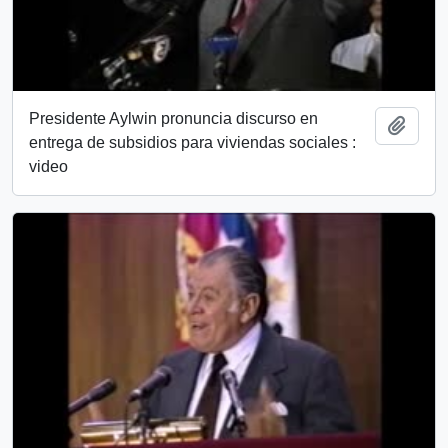
Presidente Aylwin pronuncia discurso en
Add t
entrega de subsidios para viviendas sociales :
video