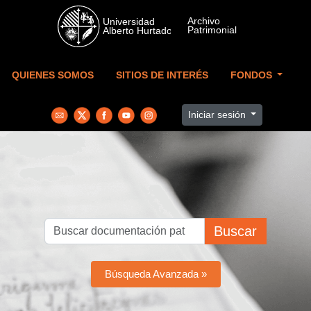
Skip to main content
QUIENES SOMOS
SITIOS DE INTERÉS
FONDOS
Iniciar sesión
Buscar
Búsqueda Avanzada »