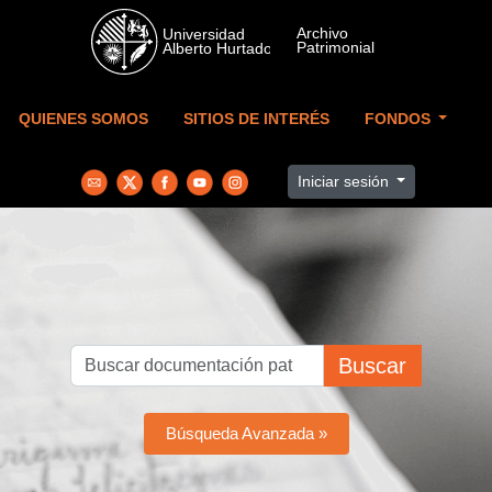
Skip to main content
QUIENES SOMOS
SITIOS DE INTERÉS
FONDOS
Iniciar sesión
Buscar
Búsqueda Avanzada »