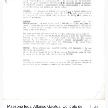
[Asesoría legal Alfonso Gacitua. Contrato de
Añadi