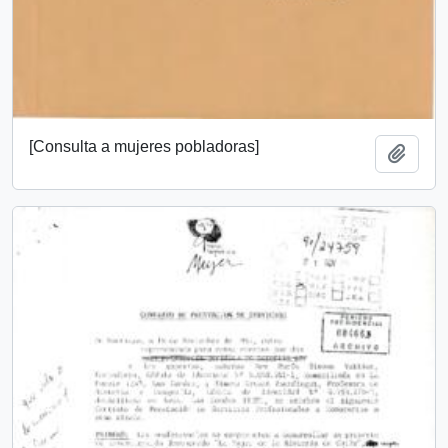
[Consulta a mujeres pobladoras]
Añadi