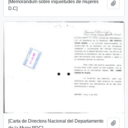
[Memorándum sobre inquietudes de mujeres
Añadi
D.C]
[Carta de Directora Nacional del Departamento
Añadi
de la Mujer PDC]