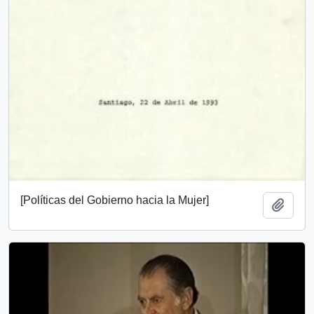
[Políticas del Gobierno hacia la Mujer]
Añadi