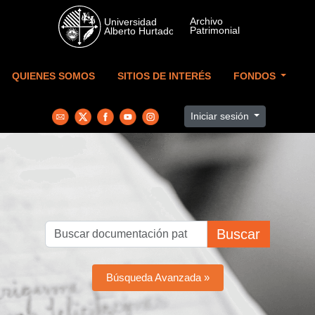
Skip to main content
QUIENES SOMOS
SITIOS DE INTERÉS
FONDOS
Iniciar sesión
Buscar
Búsqueda Avanzada »