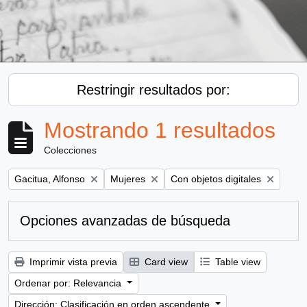
Restringir resultados por:
Mostrando 1 resultados
Colecciones
Remove filter:
Remove filter:
Remove filter:
Gacitua, Alfonso
Mujeres
Con objetos digitales
Opciones avanzadas de búsqueda
Imprimir vista previa
Card view
Table view
Ordenar por: Relevancia
Dirección: Clasificación en orden ascendente