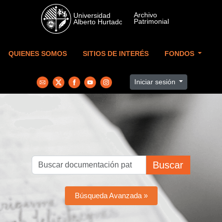
Skip to main content
QUIENES SOMOS
SITIOS DE INTERÉS
FONDOS
Iniciar sesión
Buscar
Búsqueda Avanzada »