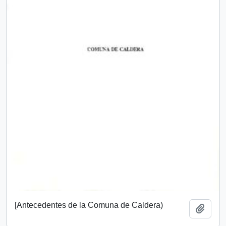
[Antecedentes de la Comuna de Caldera)
Add t