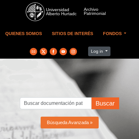
Skip to main content
QUIENES SOMOS
SITIOS DE INTERÉS
FONDOS
Log in
Buscar
Búsqueda Avanzada »