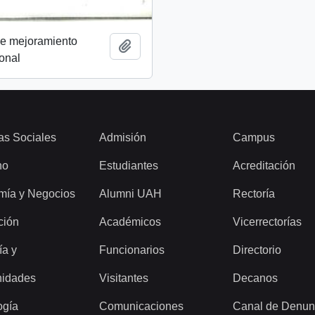
e mejoramiento
Añadir al portapapeles
onal
as Sociales
Admisión
Campus
ho
Estudiantes
Acreditación
mía y Negocios
Alumni UAH
Rectoría
ción
Académicos
Vicerrectorías
ía y
Funcionarios
Directorio
idades
Visitantes
Decanos
ogía
Comunicaciones
Canal de Denun