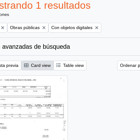
trando 1 resultados
iones
Remove filter:
Remove filter:
Obras públicas
Con objetos digitales
 avanzadas de búsqueda
sta previa
Card view
Table view
Ordenar p