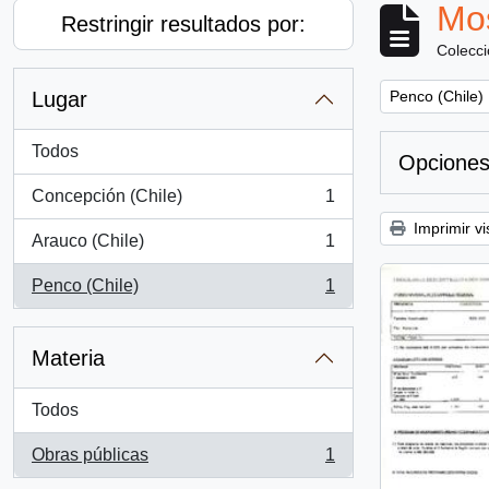
Mos
Restringir resultados por:
Colecc
Remove filter:
Lugar
Penco (Chile)
Todos
Opciones
Concepción (Chile)
1
, 1 resultados
Imprimir vi
Arauco (Chile)
1
, 1 resultados
Penco (Chile)
1
, 1 resultados
Materia
Todos
Obras públicas
1
, 1 resultados